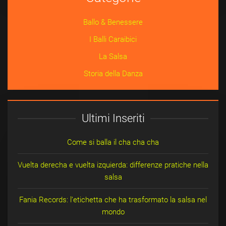
Ballo & Benessere
I Balli Caraibici
La Salsa
Storia della Danza
Ultimi Inseriti
Come si balla il cha cha cha
Vuelta derecha e vuelta izquierda: differenze pratiche nella
salsa
Fania Records: l’etichetta che ha trasformato la salsa nel
mondo