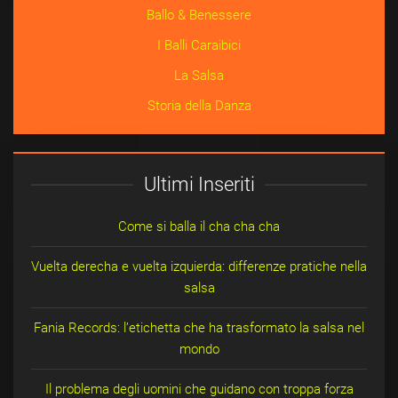
Ballo & Benessere
I Balli Caraibici
La Salsa
Storia della Danza
Ultimi Inseriti
Come si balla il cha cha cha
Vuelta derecha e vuelta izquierda: differenze pratiche nella
salsa
Fania Records: l’etichetta che ha trasformato la salsa nel
mondo
Il problema degli uomini che guidano con troppa forza