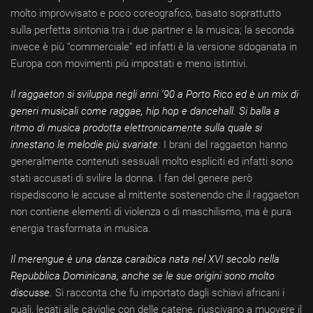
molto improvvisato e poco coreografico, basato soprattutto
sulla perfetta sintonia tra i due partner e la musica; la seconda
invece è più “commerciale” ed infatti è la versione sdoganata in
Europa con movimenti più impostati e meno istintivi.
Il
raggaeton
si sviluppa negli anni ’90 a Porto Rico ed è un mix di
generi musicali come raggae, hip hop e dancehall. Si balla a
ritmo di musica prodotta elettronicamente sulla quale si
innestano le melodie più svariate
. I brani del raggaeton hanno
generalmente contenuti sessuali molto espliciti ed infatti sono
stati accusati di svilire la donna. I fan del genere però
rispediscono le accuse al mittente sostenendo che il raggaeton
non contiene elementi di violenza o di maschilismo, ma è pura
energia trasformata in musica.
Il
merengue
è una danza caraibica nata nel XVI secolo nella
Repubblica Dominicana, anche se le sue origini sono molto
discusse.
Si racconta che fu importato dagli schiavi africani i
quali, legati alle caviglie con delle catene, riuscivano a muovere il