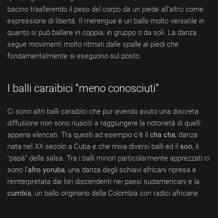
bacino trasferendo il peso del corpo da un piede all’altro come
espressione di libertà. Il merengue è un ballo molto versatile in
quanto si può ballare in coppia, in gruppo o da soli. La danza
segue movimenti molto ritmati dalle spalle ai piedi che
fondamentalmente si eseguono sul posto.
I balli caraibici “meno conosciuti”
Ci sono altri balli caraibici che pur avendo avuto una discreta
diffusione non sono riusciti a raggiungere la notorietà di quelli
appena elencati. Tra questi ad esempio c’è il
cha cha
, danza
nata nel XX secolo a Cuba e che mixa diversi balli ed il
son
, il
“papà” della salsa. Tra i balli minori particolarmente apprezzati ci
sono l’
afro yoruba
, una danza degli schiavi africani ripresa e
reinterpretata dai lori discendenti nei paesi sudamericani e la
cumbia
, un ballo originario della Colombia con radici africane.