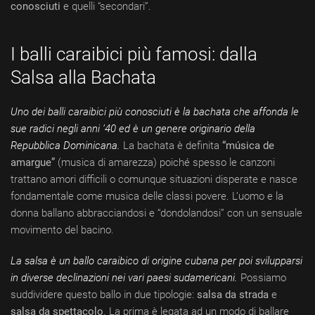
conosciuti
e quelli “secondari”.
I balli caraibici più famosi: dalla
Salsa alla Bachata
Uno dei balli caraibici più conosciuti è la
bachata
che affonda le
sue radici negli anni ’40 ed è un genere originario della
Repubblica Dominicana.
La bachata è definita
“música de
amargue”
(musica di amarezza) poiché spesso le canzoni
trattano amori difficili o comunque situazioni disperate e nasce
fondamentale come musica delle classi povere. L’uomo e la
donna ballano abbracciandosi e “dondolandosi” con un sensuale
movimento del bacino.
La
salsa
è un ballo caraibico di origine cubana per poi svilupparsi
in diverse declinazioni nei vari paesi sudamericani.
Possiamo
suddividere questo ballo in due tipologie:
salsa da strada
e
salsa da spettacolo
. La prima è legata ad un modo di ballare