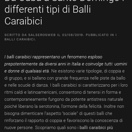
differenti tipi di Balli
Caraibici
SCRITTO DA
SALSEROSWEB
IL
02/08/2019
. PUBBLICATO IN
I
BALLI CARAIBICI
.
I
balli caraibici
rappresentano un fenomeno esploso
prepotentemente da diversi anni in Italia e coinvolge tutti: uomini
e donne di qualsiasi età.
Ne esistono varie tipologie, di coppia e
di gruppo, e si ballano con grande frequenza nelle piste da ballo
e nelle scuole di danza. I balli caraibici si caratterizzano per i loro
ritmi caldi e latinoamericani, consentono di tenersi in forma e
contemporaneamente fungono da potente antistress naturale
poiché liberano la serotonina, l’ormone della felicità. Inoltre non
bisogna dimenticare l’aspetto “sociale” di questi balli che
rinforzano il rapporto di coppia e favoriscono la conoscenza di
nuove persone. Scopriamo quali sono i
balli caraibici più